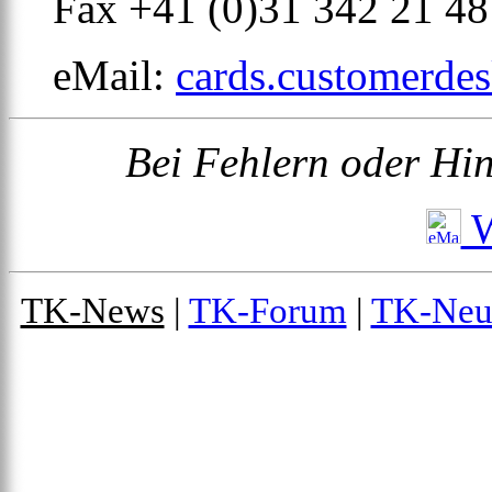
Fax +41 (0)31 342 21 48
eMail:
cards.customerd
Bei Fehlern oder Hin
W
TK-News
|
TK-Forum
|
TK-Neu