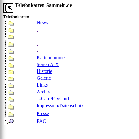
Telefonkarten-Sammeln.de
Telefonkarten
News
-
-
-
-
Kartennummer
Serien A-X
Historie
Galerie
Links
Archiv
T-Card/PayCard
Impressum/Datenschutz
Presse
FAQ